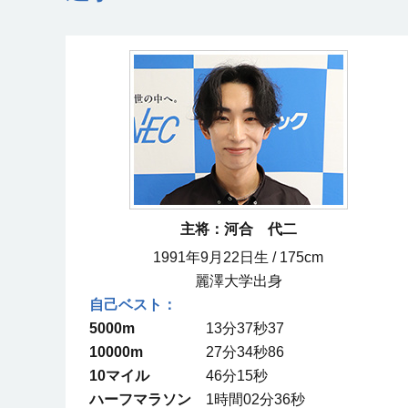
主将：河合 代二
1991年9月22日生 / 175cm
麗澤大学出身
5000m
13分37秒37
10000m
27分34秒86
10マイル
46分15秒
ハーフマラソン
1時間02分36秒