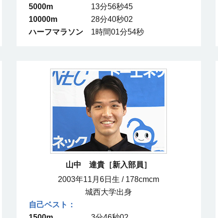
5000m
13分56秒45
10000m
28分40秒02
ハーフマラソン
1時間01分54秒
山中 達貴［新入部員］
2003年11月6日生 / 178cmcm
城西大学出身
1500m
3分46秒02