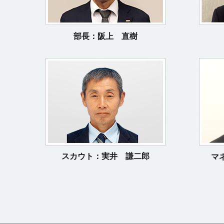
部長：阪上 直樹
スカウト：実井 謙二郎
マ