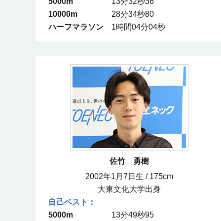
5000m
13分32秒36
10000m
28分34秒80
ハーフマラソン
1時間04分04秒
佐竹 勇樹
2002年1月7日生 / 175cm
大東文化大学出身
5000m
13分49秒95