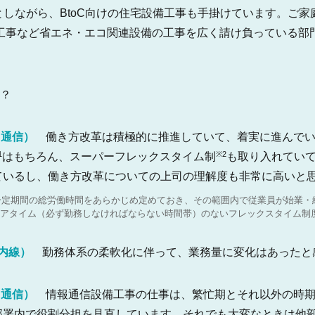
としながら、BtoC向けの住宅設備工事も手掛けています。ご家
工事など省エネ・エコ関連設備の工事を広く請け負っている部
？
（通信）
働き方改革は積極的に推進していて、着実に進んでい
1
※2
はもちろん、スーパーフレックスタイム制
も取り入れてい
ているし、働き方改革についての上司の理解度も非常に高いと
一定期間の総労働時間をあらかじめ定めておき、その範囲内で従業員が始業・
コアタイム（必ず勤務しなければならない時間帯）のないフレックスタイム制
（内線）
勤務体系の柔軟化に伴って、業務量に変化はあったと
（通信）
情報通信設備工事の仕事は、繁忙期とそれ以外の時期
部署内で役割分担を見直しています。それでも大変なときは他