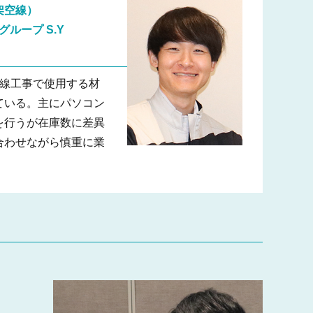
架空線）
電グループ
S.Y
空線工事で使用する材
ている。主にパソコン
を行うが在庫数に差異
合わせながら慎重に業