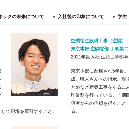
ネックの未来について
入社後の印象について
学生
空調衛生設備工事（空調）
東京本部 空調管部 工事第
2021年度入社 生産工学部卒
管
東京本部に配属され5年目
や
成、職人さんへの指示、現
の
とめなど新築工事をするに
分
理業務を行っている。「期
係者からの信頼を得ること
として現場を牽引すること。
る。