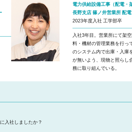
電力供給設備工事（配電・
ー
長野支店 篠ノ井営業所 配
2023年度入社 工学部卒
入社3年目。営業所にて架
料・機材の管理業務を行っ
のシステム内で出庫・入庫
者
が無いよう、現物と照らし
務に取り組んでいる。
に入社しましたか？