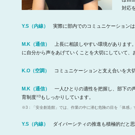
対応
Y.S（内線）
実際に部内でのコミュニケーションは
M.K（通信）
上長に相談しやすい環境があります。
に自分から声をあげていくことを大切にしていて、
K.O（空調）
コミュニケーションと支え合いを大切
M.K（通信）
一人ひとりの適性を把握し、部下の声
※3
育制度
もしっかりしています。
※3：「安全創造館」では、作業の中に潜む危険の目を「体感」
Y.S（内線）
ダイバーシティの推進も積極的だと思