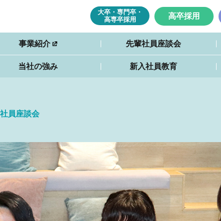
大卒・専門卒・
高卒採用
高専卒採用
事業紹介
先輩社員座談会
当社の強み
新入社員教育
社員座談会