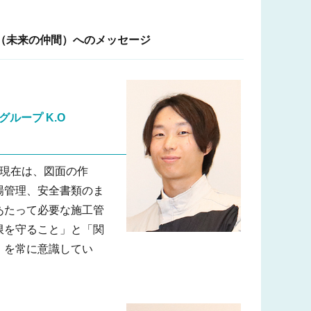
（未来の仲間）へのメッセージ
二グループ
K.O
。現在は、図面の作
場管理、安全書類のま
あたって必要な施工管
限を守ること」と「関
」を常に意識してい