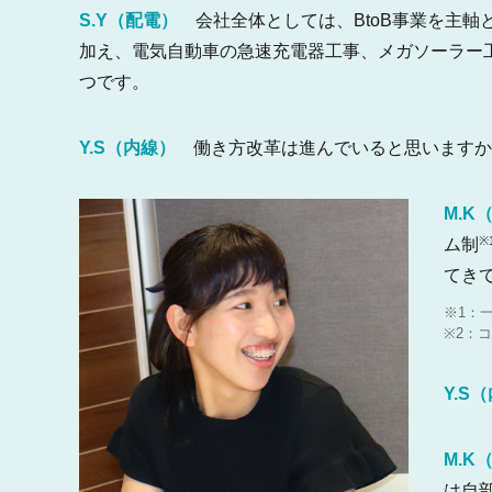
S.Y（配電）
会社全体としては、BtoB事業を主軸
加え、電気自動車の急速充電器工事、メガソーラー
つです。
Y.S（内線）
働き方改革は進んでいると思いますか
M.K
※
ム制
てき
※1：
※2：
Y.S
M.K
は自