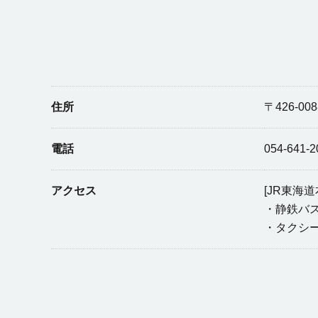
住所
〒426-0
電話
054-641-2
アクセス
[JR東海
・静鉄バ
・タクシー