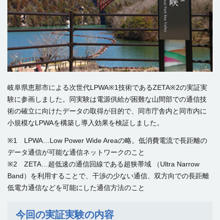
岐阜県恵那市による次世代LPWA※1技術であるZETA※2の実証実
験に参画しました。同実験は電源供給が困難な山間部での通信技
術の確立に向けたデータの取得が目的で、同市庁舎内と同市内に
小規模なLPWAを構築し導入効果を検証しました。
※1 LPWA…Low Power Wide Areaの略。低消費電流で長距離の
データ通信が可能な通信ネットワークのこと
※2 ZETA…超低速の通信回線である超狭帯域 （Ultra Narrow
Band）を利用することで、干渉の少ない通信、双方向での長距離
低電力通信などを可能にした通信方法のこと
今回の実証実験の内容