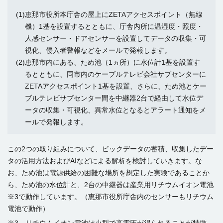
(1)恵那市役所本庁舎の屋上にZETAアクセスポイント（無線
機）1基を設置するとともに、庁舎内所に温湿度・照度・
人感センサー・ドアセンサーを設置してデータの収集・可
視化、侵入者警報などをメールで発報します。
(2)恵那市内にある、ため池（1ヵ所）に水位計1基を設置す
るとともに、同市内のケーブルテレビ会社サブセンターに
ZETAアクセスポイント1基を設置、さらに、ため池とケー
ブルテレビサブセンター間を中継器2台で経由して水位デ
ータの収集・可視化、異常水位となるとアラート通知をメ
ールで発報します。
この2つの取り組みについて、ビックデータの蓄積、収集したデー
タの活用方法およびAIなどによる解析を検討していきます。な
お、ため池は電源供給の困難な場所を想定した実験であることか
ら、ため池の水位計と、2台の中継器は産業用リチウムイオン電池
※3で動作しています。（恵那市役所庁舎内のセンサーもリチウム
電池で動作）
※3 リチウムイオン電池は小型で高電圧が得られることが特徴。