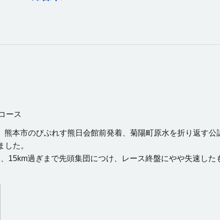
コース
8日、熊本市のびぷれす熊日会館前発着、菊陽町原水を折り返す
ました。
、15km過ぎまで先頭集団につけ、レース終盤にやや失速したも