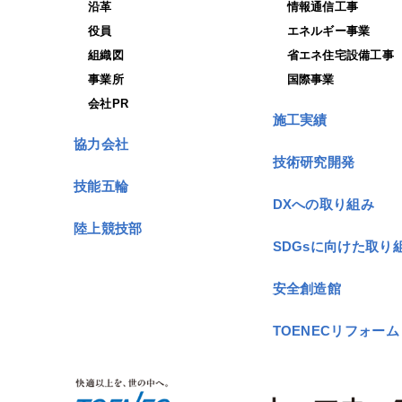
沿革
情報通信工事
役員
エネルギー事業
組織図
省エネ住宅設備工事
事業所
国際事業
会社PR
施工実績
協力会社
技術研究開発
技能五輪
DXへの取り組み
陸上競技部
SDGsに向けた取り
安全創造館
TOENECリフォーム