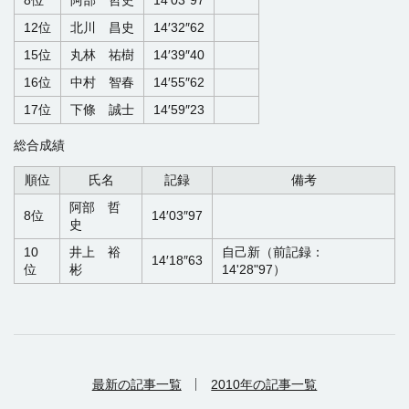
8位
阿部 哲史
14′03″97
12位
北川 昌史
14′32″62
15位
丸林 祐樹
14′39″40
16位
中村 智春
14′55″62
17位
下條 誠士
14′59″23
総合成績
順位
氏名
記録
備考
阿部 哲
8位
14′03″97
史
10
井上 裕
自己新（前記録：
14′18″63
位
彬
14'28"97）
最新の記事一覧
2010年の記事一覧