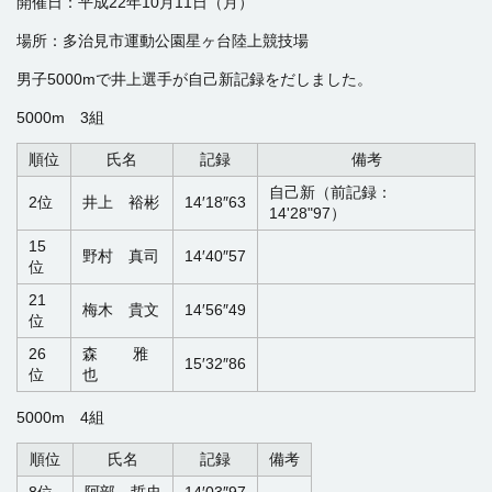
開催日：平成22年10月11日（月）
場所：多治見市運動公園星ヶ台陸上競技場
男子5000mで井上選手が自己新記録をだしました。
5000m 3組
順位
氏名
記録
備考
自己新（前記録：
2位
井上 裕彬
14′18″63
14'28"97）
15
野村 真司
14′40″57
位
21
梅木 貴文
14′56″49
位
26
森 雅
15′32″86
位
也
5000m 4組
順位
氏名
記録
備考