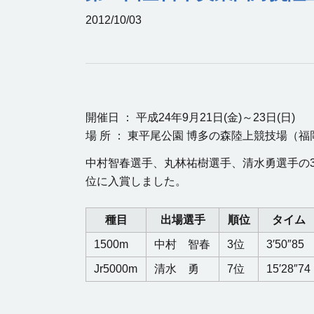
2012/10/03
開催日 ： 平成24年9月21日(金)～23日(日)
場 所 ： 東平尾公園 博多の森陸上競技場（
中村智春選手、丸林祐樹選手、清水勇選手の3選手が
位に入賞しました。
種目
出場選手
順位
タイム
1500m
中村 智春
3位
3′50″85
Jr5000m
清水 勇
7位
15′28″74