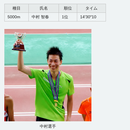
種目
氏名
順位
タイム
5000m
中村 智春
1位
14′30″10
中村選手