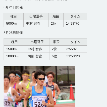
8月24日開催
種目
出場選手
順位
タイム
5000m
中村 智春
2位
14′39″70
8月25日開催
種目
出場選手
順位
タイム
1500m
中村 智春
2位
3′55″61
10000m
阿部 哲史
6位
31′50″28