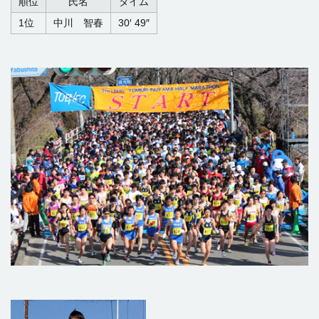
順位
氏名
タイム
1位
中川 智春
30′ 49″