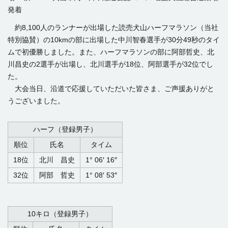
発着
約8,100人のランナーが出場した読売犬山ハーフマラソン（当社
特別協賛）の10kmの部に出場した中川智春選手が30分49秒のタイ
ムで初優勝しました。また、ハーフマラソンの部に阿部哲史、北
川昌史の2選手が出場し、北川選手が18位、阿部選手が32位でし
た。
大会当日、沿道で応援していただいた皆さま、ご声援ありがと
うございました。
ハーフ（登録男子）
順位
氏名
タイム
18位
北川 昌史
1° 06′ 16″
32位
阿部 哲史
1° 08′ 53″
10キロ（登録男子）