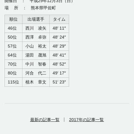
開催日 ： 平成29年12月3日（日）
場 所 ： 熊本県甲佐町
順位
出場選手
タイム
46位
西川 凌矢
48′ 11″
50位
西澤 卓弥
48′ 24″
57位
小山 裕太
48′ 29″
64位
湯田 晟旭
48′ 41″
70位
中川 智春
48′ 52″
80位
河合 代二
49′ 17″
115位
植木 章文
51′ 23″
最新の記事一覧
2017年の記事一覧