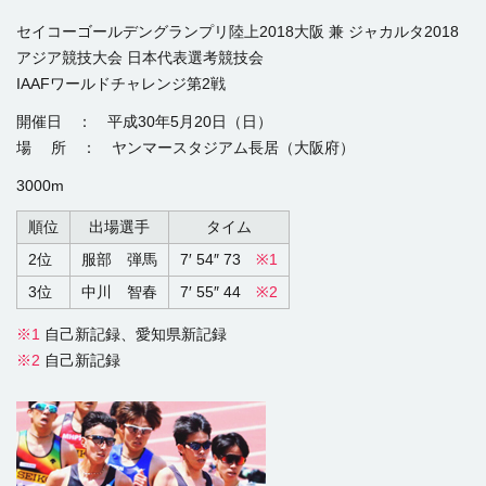
セイコーゴールデングランプリ陸上2018大阪 兼 ジャカルタ2018
アジア競技大会 日本代表選考競技会
IAAFワールドチャレンジ第2戦
開催日 ： 平成30年5月20日（日）
場 所 ： ヤンマースタジアム長居（大阪府）
3000m
順位
出場選手
タイム
2位
服部 弾馬
7′ 54″ 73
※1
3位
中川 智春
7′ 55″ 44
※2
※1
自己新記録、愛知県新記録
※2
自己新記録