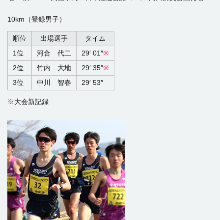
10km（登録男子）
順位
出場選手
タイム
1位
河合 代二
29′ 01″
※
2位
竹内 大地
29′ 35″
※
3位
中川 智春
29′ 53″
※
大会新記録