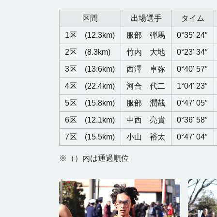
区間
出場選手
タイム
1区 (12.3km)
服部 弾馬
0°35' 24″
2区 (8.3km)
竹内 大地
0°23' 34″
3区 (13.6km)
西澤 卓弥
0°40' 57″
4区 (22.4km)
河合 代二
1°04' 23″
5区 (15.8km)
服部 潤哉
0°47' 05″
6区 (12.1km)
中西 亮貴
0°36' 58″
7区 (15.5km)
小山 裕太
0°47' 04″
※（）内は通過順位