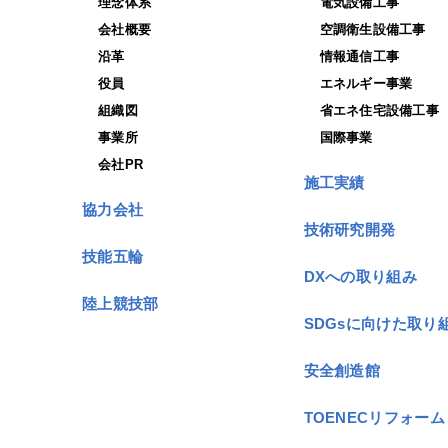
理念体系
電気設備工事
会社概要
空調衛生設備工事
沿革
情報通信工事
役員
エネルギー事業
組織図
省エネ住宅設備工事
事業所
国際事業
会社PR
施工実績
協力会社
技術研究開発
技能五輪
DXへの取り組み
陸上競技部
SDGsに向けた取り
安全創造館
TOENECリフォーム