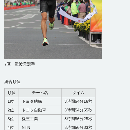
7区 難波天選手
総合順位
順位
チーム名
タイム
1位
トヨタ紡織
3時間54分16秒
2位
トヨタ自動車
3時間54分55秒
3位
愛三工業
3時間56分25秒
4位
NTN
3時間56分33秒