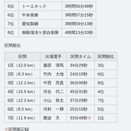
5位
トーエネック
3時間56分48秒
6位
中央発條
3時間57分15秒
7位
愛知製鋼
3時間59分13秒
8位
御殿場滝ケ原自衛隊
4時間13分33秒
区間順位
区間
出場選手
区間タイム
区間順位
1区（12.0 km）
服部 弾馬
34分29秒
3位
2区（8.3 km）
竹内 大地
24分10秒
6位
3区（12.2 km）
中西 亮貴
36分06秒
8位
4区（15.5 km）
河合 代二
45分31秒
4位
5区（12.2 km）
小山 裕太
37分29秒
7位
6区（8.5 km）
河村 一輝
25分15秒
5位
7区（11.8 km）
難波 天
33分48秒
※
1位
※
区間新記録