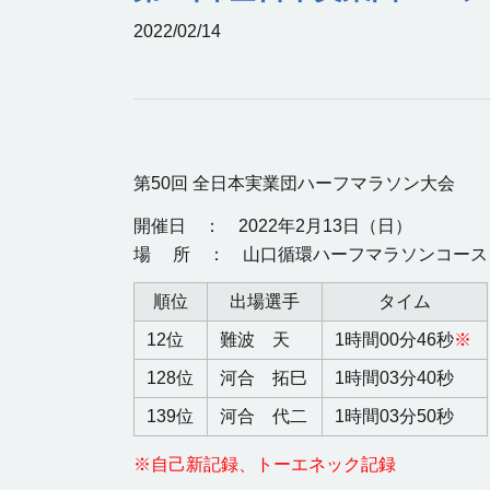
2022/02/14
第50回 全日本実業団ハーフマラソン大会
開催日 ： 2022年2月13日（日）
場 所 ：
山口循環ハーフマラソンコース
順位
出場選手
タイム
12位
難波 天
1時間00分46秒
※
128位
河合 拓巳
1時間03分
40
秒
139位
河合 代二
1時間03
分
50
秒
※自己新記録、トーエネック記録