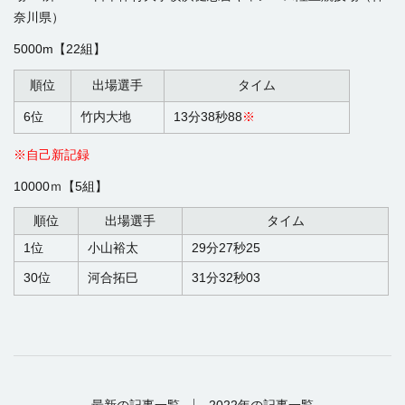
奈川県）
5000m【22組】
順位
出場選手
タイム
6位
竹内大地
13
分
38
秒
88
※
※自己新記録
10000ｍ【5組】
順位
出場選手
タイム
1位
小山裕太
29
分
27
秒
25
30位
河合拓巳
31
分
32
秒
03
最新の記事一覧
2022年の記事一覧