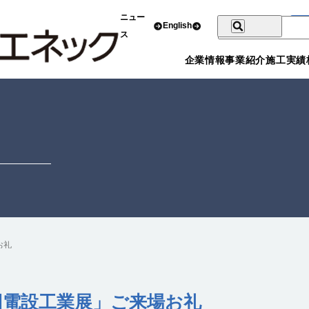
ニュー
English
ス
企業情報
事業紹介
施工実績
お礼
第72回電設工業展」ご来場お礼