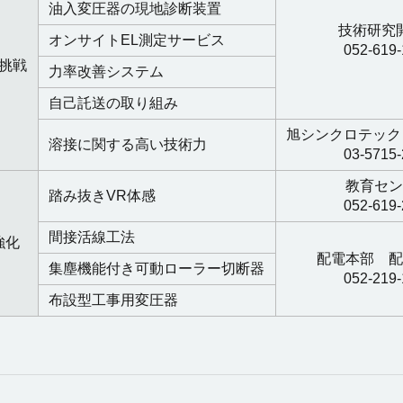
油入変圧器の現地診断装置
技術研究
オンサイトEL測定サービス
052-619
挑戦
力率改善システム
自己託送の取り組み
旭シンクロテック
溶接に関する高い技術力
03-5715
教育セン
踏み抜きVR体感
052-619
間接活線工法
強化
配電本部 配
集塵機能付き可動ローラー切断器
052-219
布設型工事用変圧器