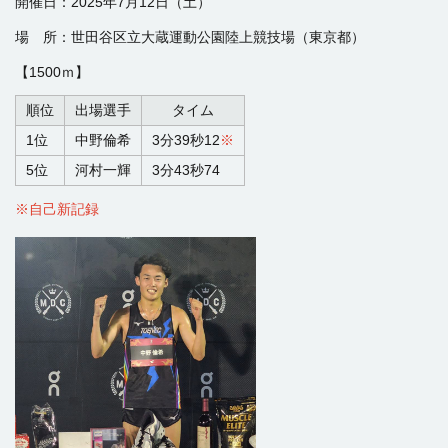
開催日：2025年7月12日（土）
場 所：世田谷区立大蔵運動公園陸上競技場（東京都）
【1500ｍ】
順位
出場選手
タイム
1位
中野倫希
3分39秒12
※
5位
河村一輝
3分43秒74
※自己新記録