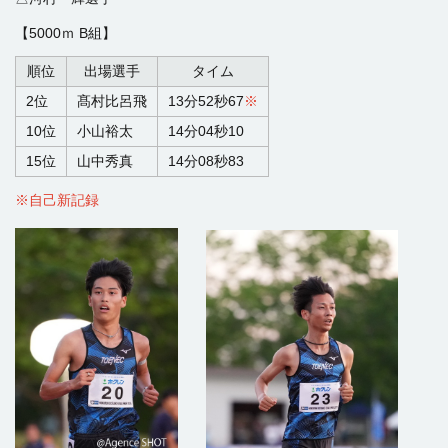
【5000ｍ B組】
順位
出場選手
タイム
2位
髙村比呂飛
13分52秒67
※
10位
小山裕太
14分04秒10
15位
山中秀真
14分08秒83
※自己新記録