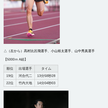
△（左から）髙村比呂飛選手、小山裕太選手、山中秀真選手
【5000ｍ A組】
順位
出場選手
タイム
19位
河合代二
13分58秒28
22位
竹内大地
14分04秒03