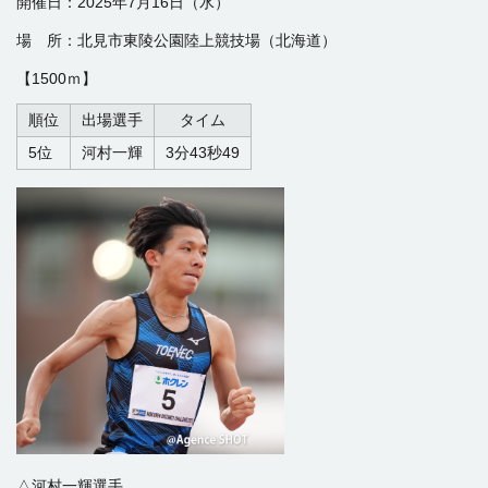
開催日：2025年7月16日（水）
場 所：北見市東陵公園陸上競技場（北海道）
【1500ｍ】
順位
出場選手
タイム
5位
河村一輝
3分43秒49
△河村一輝選手