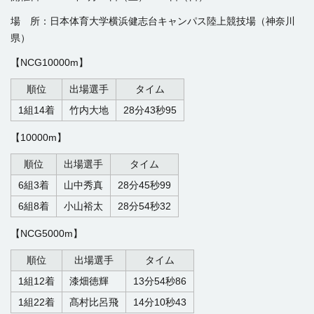
場 所：日本体育大学横浜健志台キャンパス陸上競技場（神奈川
県）
【NCG10000m】
順位
出場選手
タイム
1組14着
竹内大地
28分43秒95
【10000m】
順位
出場選手
タイム
6組3着
山中秀真
28分45秒99
6組8着
小山裕太
28分54秒32
【NCG5000m】
順位
出場選手
タイム
1組12着
漆畑徳輝
13分54秒86
1組22着
髙村比呂飛
14分10秒43