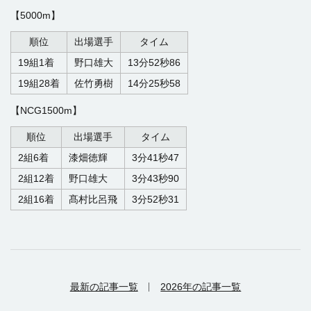
【5000m】
順位
出場選手
タイム
19組1着
野口雄大
13分52秒86
19組28着
佐竹勇樹
14分25秒58
【NCG1500m】
順位
出場選手
タイム
2組6着
漆畑徳輝
3分41秒47
2組12着
野口雄大
3分43秒90
2組16着
髙村比呂飛
3分52秒31
最新の記事一覧
2026年の記事一覧