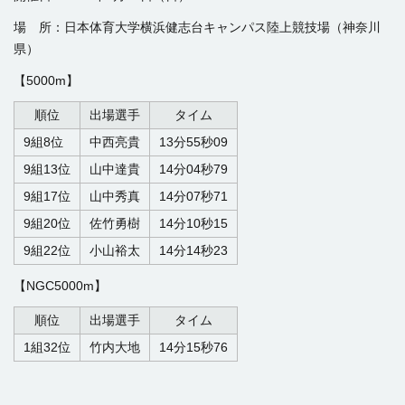
場 所：日本体育大学横浜健志台キャンパス陸上競技場（神奈川
県）
【5000m】
順位
出場選手
タイム
9組8位
中西亮貴
13分55秒09
9組13位
山中達貴
14分04秒79
9組17位
山中秀真
14分07秒71
9組20位
佐竹勇樹
14分10秒15
9組22位
小山裕太
14分14秒23
【NGC5000m】
順位
出場選手
タイム
1組32位
竹内大地
14分15秒76