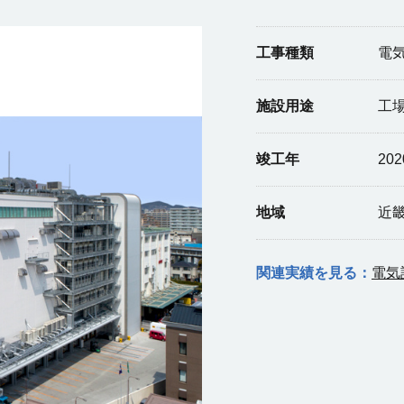
工事種類
電
施設用途
工
竣工年
20
地域
近
関連実績を見る：
電気