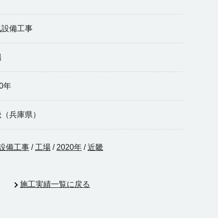
気設備工事
場
20年
畿（兵庫県）
設備工事
/
工場
/
2020年
/
近畿
施工実績一覧に戻る