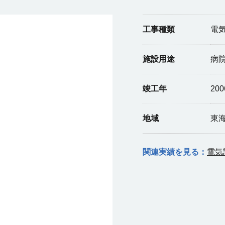
工事種類
電
施設用途
病
竣工年
20
地域
東
関連実績を見る：
電気