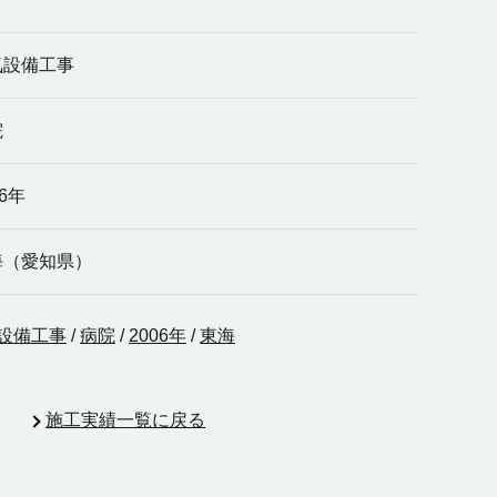
気設備工事
院
06年
海（愛知県）
設備工事
/
病院
/
2006年
/
東海
施工実績一覧に戻る