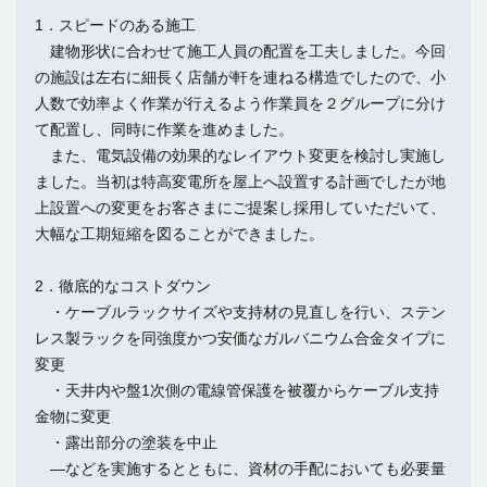
1．スピードのある施工
建物形状に合わせて施工人員の配置を工夫しました。今回
の施設は左右に細長く店舗が軒を連ねる構造でしたので、小
人数で効率よく作業が行えるよう作業員を２グループに分け
て配置し、同時に作業を進めました。
また、電気設備の効果的なレイアウト変更を検討し実施し
ました。当初は特高変電所を屋上へ設置する計画でしたが地
上設置への変更をお客さまにご提案し採用していただいて、
大幅な工期短縮を図ることができました。
2．徹底的なコストダウン
・ケーブルラックサイズや支持材の見直しを行い、ステン
レス製ラックを同強度かつ安価なガルバニウム合金タイプに
変更
・天井内や盤1次側の電線管保護を被覆からケーブル支持
金物に変更
・露出部分の塗装を中止
―などを実施するとともに、資材の手配においても必要量