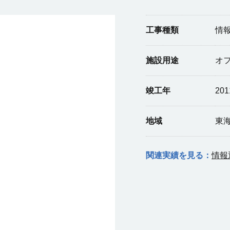
工事種類
情
施設用途
オ
竣工年
20
地域
東
関連実績を見る：
情報