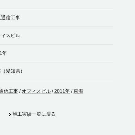
報通信工事
フィスビル
11年
海（愛知県）
通信工事
/
オフィスビル
/
2011年
/
東海
施工実績一覧に戻る