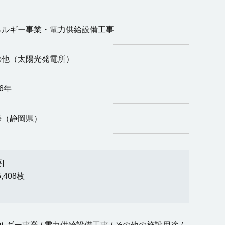
ネルギー事業・電力供給設備工事
の他（太陽光発電所）
16年
海（静岡県）
]
408枚