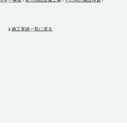
ルギー事業
/
電力供給設備工事
/
その他の施設用途
/
施工実績一覧に戻る