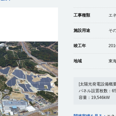
工事種類
エ
施設用途
そ
竣工年
20
地域
東
[太陽光発電設備概要
パネル設置枚数：65,
容量：19,546kW