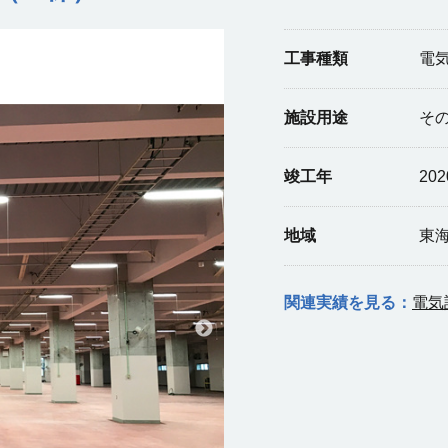
工事種類
電
施設用途
そ
竣工年
20
地域
東
関連実績を見る：
電気