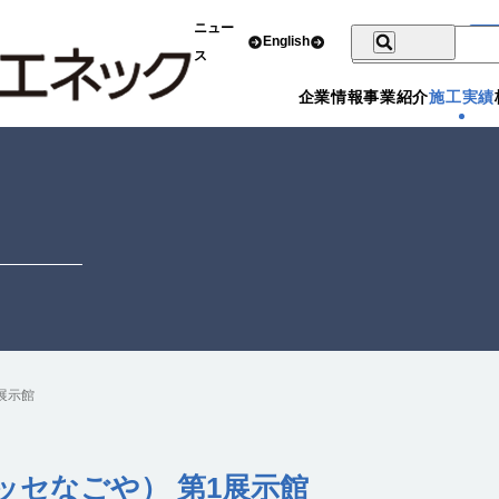
ニュー
English
ス
企業情報
事業紹介
施工実績
展示館
ッセなごや） 第1展示館