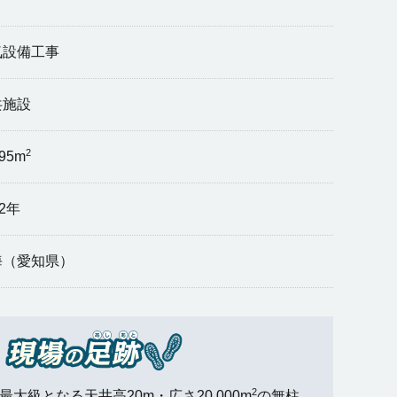
気設備工事
共施設
2
95m
22年
海（愛知県）
2
大級となる天井高20m・広さ20,000m
の無柱