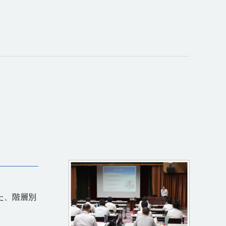
た、階層別
。