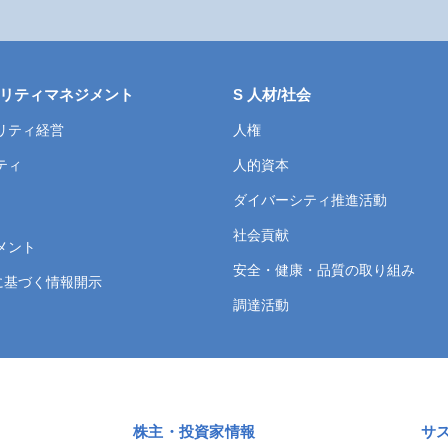
リティマネジメント
S 人材/社会
リティ経営
人権
ティ
人的資本
ダイバーシティ推進活動
社会貢献
メント
安全・健康・品質の取り組み
言に基づく情報開示
調達活動
株主・投資家情報
サ