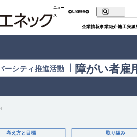
ニュー
English
ス
企業情報
事業紹介
施工実績
障がい者雇
バーシティ推進活動
用
考え方と目標
取り組み