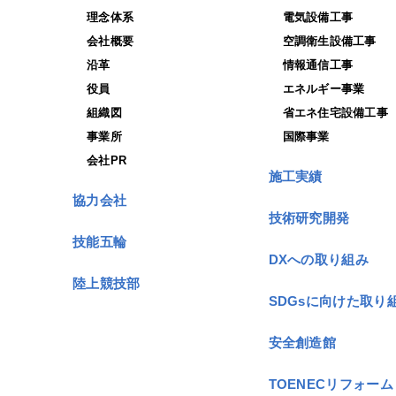
理念体系
電気設備工事
会社概要
空調衛生設備工事
沿革
情報通信工事
役員
エネルギー事業
組織図
省エネ住宅設備工事
事業所
国際事業
会社PR
施工実績
協力会社
技術研究開発
技能五輪
DXへの取り組み
陸上競技部
SDGsに向けた取り
安全創造館
TOENECリフォーム