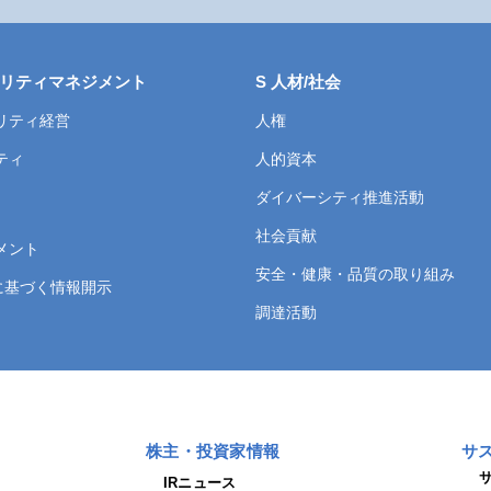
リティマネジメント
S 人材/社会
リティ経営
人権
ティ
人的資本
ダイバーシティ推進活動
社会貢献
メント
安全・健康・品質の取り組み
言に基づく情報開示
調達活動
株主・投資家情報
サ
IRニュース