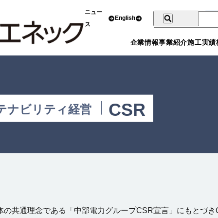
ニュー
English
ス
企業情報
事業紹介
施工実績
CSR
テナビリティ経営
の共通理念である「中部電力グループCSR宣言」にもとづき