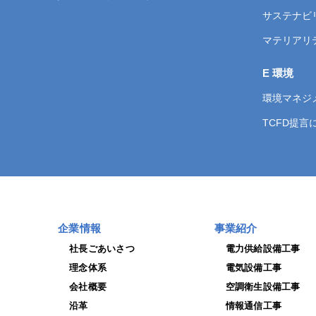
サステナビ
マテリアリ
E 環境
環境マネジ
TCFD提
企業情報
事業紹介
社長ごあいさつ
電力供給設備工事
理念体系
電気設備工事
会社概要
空調衛生設備工事
沿革
情報通信工事