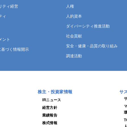
リティ経営
人権
ティ
人的資本
ダイバーシティ推進活動
社会貢献
メント
安全・健康・品質の取り組み
言に基づく情報開示
調達活動
株主・投資家情報
サ
IRニュース
経営方針
業績報告
株式情報