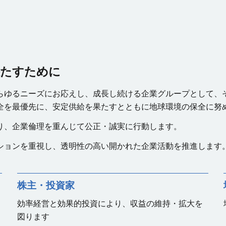
果たすために
らゆるニーズにお応えし、
成長し続ける企業グループとして、
全を最優先に、
安定供給を果たすとともに
地球環境の保全に努
り、
企業倫理を重んじて
公正・誠実に行動します。
ションを重視し、
透明性の高い
開かれた企業活動を
推進します
株主・投資家
効率経営と効果的投資により、収益の維持・拡大を
図ります