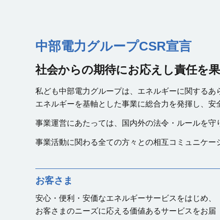
中部電力グループCSR宣言
社会からの期待にお応えし
責任を
私ども中部電力グループは、
エネルギーに関する
あ
エネルギーを基軸とした事業に
総合力を発揮し、
安
事業運営にあたっては、
国内外の法令・ルールを守
事業活動に関わる全ての方々との
相互コミュニケー
お客さま
安心・便利・安価なエネルギーサービスをはじめ、
お客さまの
ニーズに応える価値あるサービスをお届