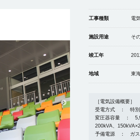
工事種類
電
施設用途
そ
竣工年
20
地域
東
［電気設備概要］
受電方式 ： 特別高
変圧器容量 ： 5,900
200kVA、150kVA×
予備電源 ： ガスタ