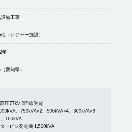
気設備工事
の他（レジャー施設）
12年
海（愛知県）
圧77kV 2回線受電
kVA、750kVA×2、500kVA×4、300kVA×6、
2、100kVA
ービン発電機 1,500kVA