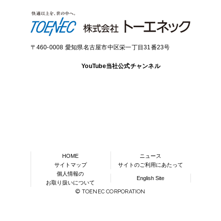
備
報
気
気
備
気
事
備
調
気
事
事
ギ
事
事
事
備
事
事
ギ
信
ギ
工
電
通
設
設
工
電
設
電
工
衛
電
設
電
電
ー
電
工
電
ー
工
ー
空
国
事
力
信
備
備
事
気
備
気
事
生
気
備
気
気
事
気
事
気
事
事
事
調
際
供
情
工
工
工
設
工
設
設
エ
設
電
工
電
設
設
業
空
電
設
設
電
エ
空
業
業
衛
事
給
報
事
事
事
備
事
備
備
ネ
備
気
事
気
備
備
調
気
備
備
気
ネ
調
生
業
設
通
工
電
工
工
ル
工
設
設
工
工
電
衛
設
工
工
設
ル
衛
設
備
信
事
気
事
事
ギ
事
備
備
事
事
気
生
備
事
事
備
ギ
生
備
工
工
電
設
ー
工
工
設
設
工
電
工
ー
空
設
工
〒460-0008 愛知県名古屋市中区栄一丁目31番23号
事
事
気
備
事
事
事
備
備
事
気
事
事
調
備
事
設
工
電
業
工
工
電
設
業
衛
工
備
事
気
事
事
気
備
生
事
YouTube当社公式チャンネル
電
電
工
設
設
工
設
気
気
事
備
備
事
備
設
設
工
工
電
工
国
備
備
事
事
気
事
際
電
工
工
設
エ
事
気
事
事
備
ネ
業
設
電
工
ル
空
備
気
事
ギ
調
工
電
設
ー
衛
事
気
備
事
生
設
工
業
設
備
事
備
工
工
事
事
エ
HOME
ニュース
ネ
ル
サイトマップ
サイトのご利用にあたって
ギ
個人情報の
ー
English Site
事
お取り扱いについて
業
© TOENEC CORPORATION