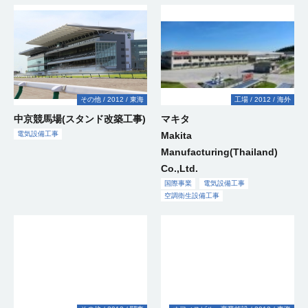
工
設
備
工
気
生
事
事
気
事
備
工
事
電
電
設
設
情
電
設
電
空
工
事
力
気
備
備
報
気
備
気
調
事
供
設
工
工
通
設
工
設
衛
国
給
備
事
事
信
備
事
備
生
際
情
設
工
工
工
工
設
事
報
備
事
事
事
事
備
業
通
工
工
情
国
信
事
事
報
際
工
電
通
事
国
事
気
信
業
際
設
電
その他
2012
東海
工場
2012
海外
工
事
備
気
事
業
工
設
中京競馬場(スタンド改築工事)
マキタ
事
備
工
電気設備工事
Makita
事
Manufacturing(Thailand)
国
際
Co.,Ltd.
事
業
国際事業
電気設備工事
空調衛生設備工事