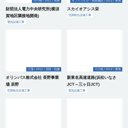
その他
2012
関東
オフィスビル・商業施設
2012
東海
財団法人電力中央研究所(横須
スカイオアシス栄
賀地区隣接地開発)
空調衛生設備工事
電気設備工事
工場
2012
北陸・信越
その他
2012
東海
オリンパス株式会社 長野事業
新東名高速道路(浜松いなさ
場 辰野
JCT～三ヶ日JCT)
空調衛生設備工事
電気設備工事