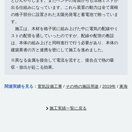
とひんやりします。またベンチの背面からも涼感ミストが
出る仕組みになっています。これら装置の動力は全て屋根
の格子部分に設置された太陽光発電と蓄電池で賄っていま
す。
施工は、木材を格子状に組み上げた中に電気の配線やミ
ストの配管を通していったのですが、配線や配管の敷設
は、本体の組み上げと同時進行で行う必要があり、本体の
建築業者の方と連携を密にして施工を進めました。
※異なる金属を接合して電流を流すと、接合点で熱の吸
収・放出が起こる効果。
関連実績を見る：
電気設備工事
/
その他の施設用途
/
2019年
/
東海
施工実績一覧に戻る