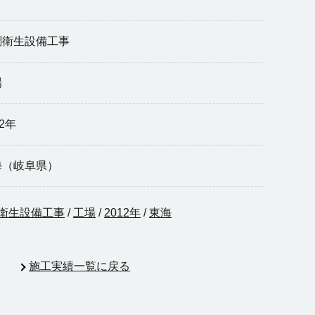
調衛生設備工事
場
12年
海（岐阜県）
衛生設備工事
/
工場
/
2012年
/
東海
施工実績一覧に戻る