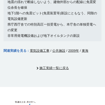
地震の揺れで断線しないよう、建物外部からの配線に免震変
位余長を確保
地下1階への免震ピット(免震装置等)新設にともなう、同階の
電気設備更新
県庁西庁舎での特別高圧一括受電から、本庁舎の単独受電へ
の変更
非常用発電機設備および地下オイルタンクの新設
関連実績を見る：
電気設備工事
/
公共施設
/
2009年
/
東海
施工実績一覧に戻る