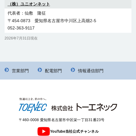
（株）ユニオンネット
仙敷 隆征
〒454-0873 愛知県名古屋市中川区上高畑2-5
052-363-9117
2026年7月31日現在
（株）石井通信
（有）アクティブ
石井 亮
長尾 茂治
営業部門
配電部門
情報通信部門
〒421-0217 静岡県焼津市上泉1810
〒501-6002 岐阜県羽島郡岐南町三宅1-201
飯尾電設（株）
054-660-7142
058-214-2347
飯尾 誠司
共和通信（株）
（株）グローバルワン
and（株）
〒538-0052 大阪市鶴見区横堤4-5-5
服部 信彦
坂口 慎也
熊本 直樹
06-6991-2110
〒502-0843 岐阜県岐阜市早田東町6-28
〒458-0801 愛知県名古屋市緑区鳴海町字母呂後185
〒506-0055 岐阜県高山市上岡本町5-579
058-231-6212
（株）エヌアイティ
052-629-5671
0577-33-9412
〒460-0008 愛知県名古屋市中区栄一丁目31番23号
野口 達弘
極東電信工事（株）
静岡工事（株）
（株）エーエル
〒563-0033 大阪府池田市住吉2-12-16
吉村 徳幸
YouTube当社公式チャンネル
榎本 眞治
尾形 典昭