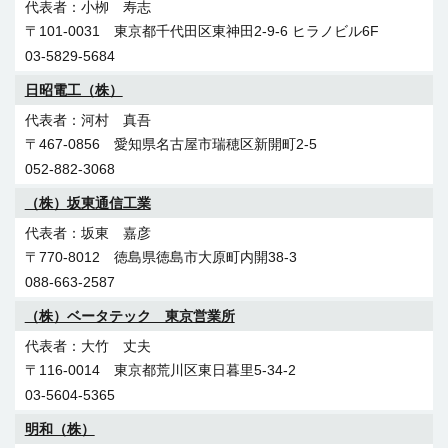
沖縄皇建海發（株）
小栁 寿志
〒458-0801 愛知県名古屋市緑区鳴海町字母呂後185
〒101-0031 東京都千代田区東神田2-9-6 ヒラノビル6F
王 剛
052-629-5671
03-5829-5684
〒901-2203 沖縄県宜野湾市野嵩1-10-8 めぐみ荘102
（株）システム通信
098-943-8255
日昭電工（株）
勝 一也
（有）大栄電設
河村 真吾
〒509-6135 岐阜県瑞浪市薬師町4-55
〒467-0856 愛知県名古屋市瑞穂区新開町2-5
井上 浩之
0572-67-2272
052-882-3068
〒893-0023 鹿児島県鹿屋市笠之原町1752-1
伸政富安通信特機（株）
0994-43-3400
（株）坂東通信工業
山田 恭三
大成総合企画（株）
坂東 嘉彦
〒441-1105 愛知県豊橋市石巻平野町字張原113-1
〒770-8012 徳島県徳島市大原町内開38-3
齊藤 靖
0532-88-0835
088-663-2587
〒811-2202 福岡県糟屋郡志免町志免2-7-12
（有）ステイブル
092-406-0165
（株）ベータテック 東京営業所
石原 和伴
（株）輝電装
大竹 丈夫
〒454-0958 愛知県名古屋市中川区東かの里町409
〒116-0014 東京都荒川区東日暮里5-34-2
塗木 輝正
052-304-3072
03-5604-5365
〒739-0653 広島県大竹市黒川1-12-41
（有）汰我建設
0827-57-8163
明和（株）