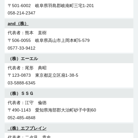
飯尾電設（株）
052-508-6670
054-660-7142
〒501-6002 岐阜県羽島郡岐南町三宅1-201
飯尾 誠司
共和通信（株）
058-214-2347
（有）アクティブ
（株）グローバルワン
〒538-0052 大阪市鶴見区横堤4-5-5
服部 信彦
and（株）
長尾 茂治
坂口 慎也
06-6991-2110
〒502-0843 岐阜県岐阜市早田東町6-28
〒501-6002 岐阜県羽島郡岐南町三宅1-201
〒458-0801 愛知県名古屋市緑区鳴海町字母呂後185
熊本 直樹
058-231-6212
（株）エヌアイティ
058-214-2347
052-629-5671
〒506-0055 岐阜県高山市上岡本町5-579
野口 達弘
極東電信工事（株）
0577-33-9412
（株）アコードエンジニアリング
静岡工事（株）
〒563-0033 大阪府池田市住吉2-12-16
吉村 徳幸
（株）エーエル
川瀬 知幸
榎本 眞治
072-736-8566
〒509-9131 岐阜県中津川市千旦林福田1240-1
〒441-8003 愛知県豊橋市小向町字北小向15
〒425-0087 静岡県焼津市保福島475
尾形 典昭
0573-68-7525
（株）エム・ディー・アール
0532-31-2133
054-627-4100
〒123-0873 東京都足立区扇1-38-5
木下 隆介
（株）システム通信
03-5888-6345
（株）アストロ電機
（株）大小通信
〒601-8135 京都府京都市南区上鳥羽石橋町242
勝 一也
（株）ＳＳＧ
大川 定雄
小野 裕明
075-682-2533
〒509-6135 岐阜県瑞浪市薬師町4-55
〒387-0018 長野県千曲市大字新田2003
〒421-0113 静岡県静岡市駿河区下川原5-5-26
江守 倫徳
0572-67-2272
（有）三徳電工
026-273-2520
054-268-5790
〒490-1143 愛知県海部郡大治町砂子中割60
辻 孝信
トーツーフィールドエンジニアリング（株）
052-485-4848
（株）アドヴァンス
（株）田中通信電設
〒574-0077 大阪府大東市三箇4-3-15
小栁 寿志
（株）エフブレイン
中村 健一
田中 寿知
072-875-8831
〒472-0004 愛知県知立市南陽1-82
〒454-0912 愛知県名古屋市中川区野田2-530
〒411-0804 静岡県三島市多呂111-6
二夕見 貴史