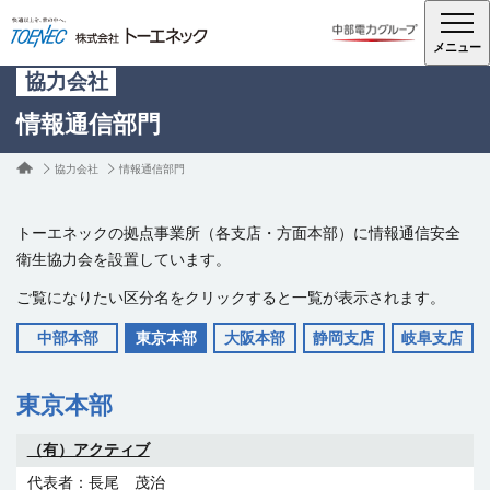
メニュー
協力会社
情報通信部門
協力会社
情報通信部門
トーエネックの拠点事業所（各支店・方面本部）に情報通信安全
衛生協力会を設置しています。
ご覧になりたい区分名をクリックすると一覧が表示されます。
中部本部
東京本部
大阪本部
静岡支店
岐阜支店
東京本部
（株）アーツ
（株）石井通信
（有）アクティブ
宮谷 和憲
石井 亮
〒461-0004 愛知県名古屋市東区葵2-3-15 504
〒421-0217 静岡県焼津市上泉1810
長尾 茂治