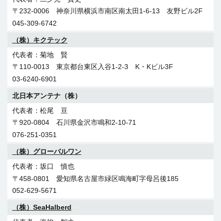
0566-95-7711
スクライズ（株）
052-354-3456
055-977-6606
〒232-0006 神奈川県横浜市南区南太田1-6-13 友野ビル2F
國本 早苗
（株）ニートエレックス
045-309-6742
（有）アトライズ
（株）ディーネット
〒547-0014 大阪市平野区長吉川辺2北2-14
長竹 雄司
（株）キクテック
石井 孝一
下平 征司
06-6709-3333
〒490-1106 愛知県あま市小路1-8-1
〒444-2135 愛知県岡崎市大門4-19-24
〒421-1221 静岡県静岡市葵区牧ヶ谷2162
菊地 賢
052-449-7333
（株）ダイテックシステム
0564-83-6503
054-277-9111
〒110-0013 東京都台東区入谷1-2-3 K・Kビル3F
大塔 正明
（株）HIDAアイテック
03-6240-6901
（株）新井通信システム
トーツーフィールドエンジニアリング（株）浜松営業所
〒662-0916 兵庫県西宮市戸田町4-28
大坪 恒二
北日本アンテナ（株）
新井 省吾
小栁 寿志
0798-61-3684
〒506-0052 岐阜県高山市下岡本町1884-1
〒920-0015 石川県金沢市諸江町上丁490-1
〒430-0907 静岡県浜松市中央区高林5-5-24
松尾 亘
0577-33-0157
（株）日電プランニング
076-254-1830
053-522-8151
〒920-0804 石川県金沢市鳴和2-10-71
広田 達也
ユニオン（株）
076-251-0351
イイダテクノ（株）
（株）真中電気通信
〒555-0024 大阪市西淀川区野里1-32-17
廣畑 一馬
（株）グローバルワン
飯田 隆仁
中川 裕之
06-4808-2000
〒509-5122 岐阜県土岐市土岐津町土岐口1589-1
〒490-1115 愛知県あま市坂牧坂塩43
〒433-8122 静岡県浜松市中央区上島1-14-31
坂口 慎也
0120-932-675
（株）ベルテック
052-441-0301
053-476-7733
〒458-0801 愛知県名古屋市緑区鳴海町字母呂後185
鈴置 忍
052-629-5671
（有）イデアル
（株）ユニオンネット
〒470-1144 愛知県豊明市阿野町稲葉75-25
（株）SeaHalberd
松本 進
仙敷 隆征
0562-93-8685