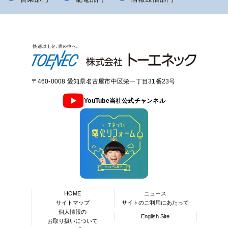
田村 英樹
〒380-0935 長野県長野市中御所3-14-7
026-229-8260
トーツーフィールドエンジニアリング（株）
小栁 寿志
〒472-0004 愛知県知立市南陽1-82
〒460-0008 愛知県名古屋市中区栄一丁目31番23号
0566-95-7711
YouTube当社公式チャンネル
（株）トーテック
平井 敬
〒509-5117 岐阜県土岐市肥田浅野朝日町1-33
0572-55-6711
名古屋電話（株）
黒川 敦史
〒454-0936 愛知県名古屋市中川区高杉町330
HOME
ニュース
052-362-5333
サイトマップ
サイトのご利用にあたって
個人情報の
English Site
日昭電工（株）
お取り扱いについて