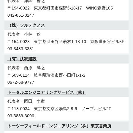
〒461-0004 愛知県名古屋市東区葵1-26-12 IKKO新栄ビル8
〒421-0101 静岡市駿河区向敷地2-10-1
海鉾 智之
前田建設（株）
Ｆ
054-659-5511
〒194-0022 東京都町田市森野3-18-17 WING森野105
前田 忠
052-938-3144
042-851-8247
〒669-3125 兵庫県丹波市山南町池谷108
上野通信建設（株）
（株）ソルテクノス
0795-77-0168
上野 保
小林 稔
〒510-0256 三重県鈴鹿市磯山1-237-1
〒154-0023 東京都世田谷区若林1-18-10 京阪世田谷ビル5F
059-387-1480
03-5433-3381
（株）SSG
（有）汰我建設
江守 倫徳
（株）奄美通信システム
西原 洋之
〒490-1143 愛知県海部郡大治町砂子中割60
〒509-6114 岐阜県瑞浪市西小田町1-1-2
椛山 廣市
052-485-4848
0572-68-9777
〒894-0036 鹿児島県奄美市名瀬長浜町29－5
（有）倉田電気工事商会
0997-52-6874
トータルエンジニアリングサービス（株）
倉田 英明
（有）安藤電設
岡田 丈彦
〒463-0045 愛知県名古屋市守山区菱池町5-8
〒113-0034 東京都文京区湯島2-9-9 ノーブルビル2F
安藤 元春
052-758-6727
03-3839-3006
〒807-0072 福岡県北九州市八幡西区上上津役5-24-2
（株）グローバルワン
093-235-5050
トーツーフィールドエンジニアリング（株）東京営業所
坂口 慎也