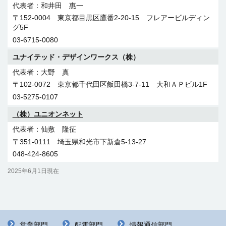
西原 洋之
和井田 惠一
〒509-6114 岐阜県瑞浪市西小田町1-1-2
〒152-0004 東京都目黒区鷹番2-20-15 フレアービルディン
0572-68-9777
グ5F
03-6715-0080
（株）田中通信電設
ユナイテッド・デザインワークス（株）
田中 寿知
〒411-0804 静岡県三島市多呂111-6
大野 真
055-977-6606
〒102-0072 東京都千代田区飯田橋3-7-11 大和ＡＰビル1F
03-5275-0107
（有）ダブ・ダブ
（株）ユニオンネット
大島 明
〒466-0852 愛知県名古屋市昭和区萩原町1-5
仙敷 隆征
052-764-9261
〒351-0111 埼玉県和光市下新倉5-13-27
048-424-8605
（株）テクト
2025年6月1日現在
藤牧 克利
〒424-0102 静岡県静岡市清水区広瀬696-１
054-340-3822
電通システム（株）
営業部門
配電部門
情報通信部門