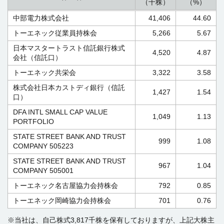
（千株）
（%）
中部電力株式会社
41,406
44.60
トーエネック従業員持株会
5,266
5.67
日本マスタートラスト信託銀行株式
4,520
4.87
会社（信託口）
トーエネック共栄会
3,322
3.58
株式会社日本カストディ銀行（信託
1,427
1.54
口）
DFA INTL SMALL CAP VALUE
1,049
1.13
PORTFOLIO
STATE STREET BANK AND TRUST
999
1.08
COMPANY 505223
STATE STREET BANK AND TRUST
967
1.04
COMPANY 505001
トーエネック名古屋協力会持株会
792
0.85
トーエネック岡崎協力会持株会
701
0.76
※当社は、自己株式3,817千株を保有しておりますが、上記大株主