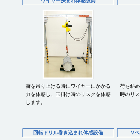
ワイヤー挟まれ体感設備
荷を吊り上げる時にワイヤーにかかる
荷を斜
力を体感し、玉掛け時のリスクを体感
時のリ
します。
回転ドリル巻き込まれ体感設備
V