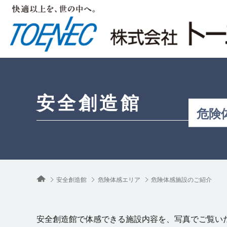
安全創造館
危険
安全創造館
危険体感エリア
危険体感施設のご紹介
安全創造館で体感できる施設内容を、写真でご覧い