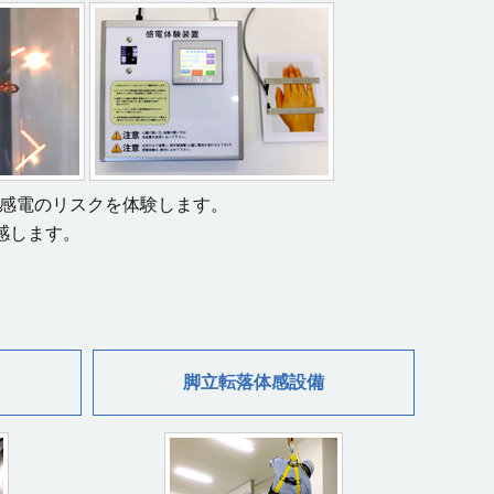
感電のリスクを体験します。
感します。
脚立転落体感設備