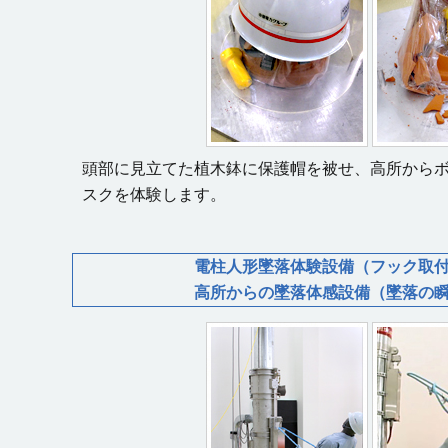
頭部に見立てた植木鉢に保護帽を被せ、高所から
スクを体験します。
電柱人形墜落体験設備（フック取
高所からの墜落体感設備（墜落の