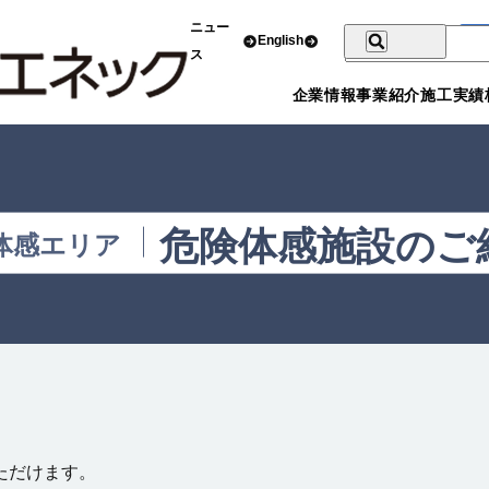
ニュー
English
ス
企業情報
事業紹介
施工実績
危険体感施設のご
体感エリア
ただけます。