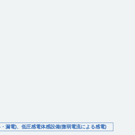
・漏電)、低圧感電体感設備(微弱電流による感電)