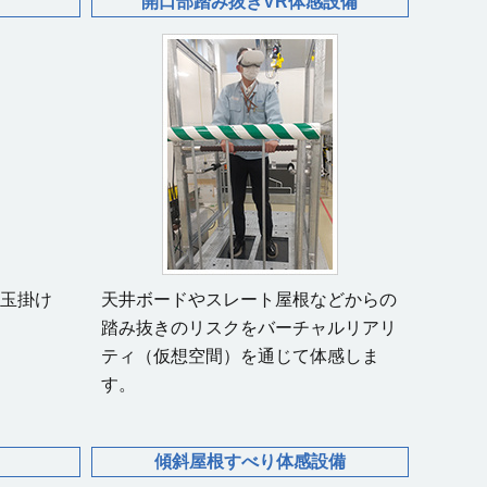
開口部踏み抜きVR体感設備
、玉掛け
天井ボードやスレート屋根などからの
踏み抜きのリスクをバーチャルリアリ
ティ（仮想空間）を通じて体感しま
す。
傾斜屋根すべり体感設備