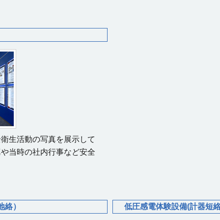
全衛生活動の写真を展示して
真や当時の社内行事など安全
地絡）
低圧感電体験設備(計器短絡