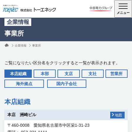
メニュー
企業情報
事業所
企業情報
事業所
ご覧になりたい区分名をクリックすると一覧が表示されます。
本店組織
本部
支店
支社
営業所
海外拠点
国内子会社
本店組織
本店 洲崎ビル
地図
〒460-0008 愛知県名古屋市中区栄1-31-23