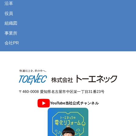
電話： 03-5395-7111
電話： 0564-23-3211
〒980-0014 宮城県仙台市青葉区本町2-1-8
沿革
名西営業所
浜松東営業所
伊賀営業所
岐阜北営業所
篠ノ井営業所
地図
地図
地図
地図
地図
Room No.604 Changfa Building, No. 128 Weihai Road,
（第一広瀬ビル4階）
〒108-0075 東京都港区港南二丁目13番34号
役員
Huangpu District, Shanghai City 200003, China
〒492-8268 愛知県稲沢市朝府町6-48
〒435-0042 静岡県浜松市中央区篠ケ瀬町511
〒518-0809 三重県伊賀市西明寺2782-140
〒501-0463 岐阜県本巣市小柿745-1
〒381-2224 長野県長野市川中島町原380
東京本部 地中線部
静岡支店
地図
地図
電話： 022-265-6366
電話： 03-5715-2550
電話： (86) 21-6358-1878
電話： 0587-32-8141
電話： 053-421-4521
電話： 0595-21-0292
電話： 058-320-1075
電話： 026-292-0327
組織図
公式サイト
〒230-0032
〒420-0029 静岡県静岡市葵区研屋町51
横浜市鶴見区大東町6-3
茨城支社
地図
会社概要
(PDF)
事業所
電話： 045-642-6128
電話： 054-273-4350
名南営業所
浜北営業所
四日市営業所
大垣営業所
中野営業所
地図
地図
地図
地図
地図
合同会社たてしなサンサンファーム
〒305-0061 茨城県つくば市稲荷前8-1（布川ビル2階）
会社PR
〒459-8013 愛知県名古屋市緑区高根山1-102
〒434-0046 静岡県浜松市浜名区染地台6-13-6
〒510-0013 三重県四日市市富士町2549
〒503-0854 岐阜県大垣市築捨町4-111
〒383-0011 長野県中野市大字若宮字南河原493
フィリピン
大阪本部
三重支店
地図
地図
電話： 029-856-0651
〒384-2303 長野県北佐久郡立科町大字塩沢1650番地
電話： 052-626-1222
電話： 053-584-1600
電話： 059-331-2191
電話： 0584-89-5766
電話： 0269-22-5171
トーエネック フィリピン
TOENEC PHILIPPINES INC.
〒532-0025 大阪府大阪市淀川区新北野3-8-2
〒514-0003 三重県津市桜橋2-177-1
神奈川支社
地図
4F, Valderrama Building, 107 Esteban Street, Legaspi Village,
電話： 06-6305-2181
電話： 059-229-6100
大幸営業所
浜松営業所
桑名営業所
加茂営業所
上田営業所
地図
地図
地図
地図
地図
Makati City 1229, Philippines
〒220-0022 神奈川県横浜市西区花咲町6-145
〒461-0043 愛知県名古屋市東区大幸1-8-8
〒430-0907 静岡県浜松市中央区高林4-16-18
〒511-0243 三重県員弁郡東員町穴太2841-1
〒505-0003 岐阜県美濃加茂市山之上町字池下1008-5
〒386-0005 長野県上田市古里1529-2
大阪本部 営業部
岐阜支店
電話： (63) -2-7-621-6800
地図
地図
（横浜花咲ビル10階）
電話： 052-722-2168
電話： 053-473-1171
電話： 0594-86-2620
電話： 0574-26-2131
電話： 0268-22-4584
電話： 045-411-0011
会社概要
(PDF)
〒541-0041 大阪府大阪市中央区北浜2-2-22
〒500-8269 岐阜県岐阜市茜部中島3-10
〒460-0008 愛知県名古屋市中区栄一丁目31番23号
（北浜中央ビル9階）
電話： 058-272-3232
甚目寺営業所
掛川営業所
鈴鹿営業所
八幡営業所
佐久営業所
地図
地図
地図
地図
地図
北陸支社
地図
YouTube当社公式チャンネル
電話： 06-6232-7720
インドネシア
〒490-1112 愛知県あま市上萱津西ノ川34
〒436-0018 静岡県掛川市葵町1-1
〒510-0201 三重県鈴鹿市稲生町字正助谷8278-5
〒501-4223 岐阜県郡上市八幡町稲成字カイツ田490-2
〒385-0011 長野県佐久市猿久保字野馬窪187-6
長野支店
地図
〒920-0025 石川県金沢市駅西本町2-11-42
（MKビル2階）
旭シンクロテック インドネシア
PT.ASAHI SYNCHROTECH
電話： 052-444-0811
電話： 0537-22-6181
電話： 059-370-5300
電話： 0575-65-4171
電話： 0267-66-7730
電話： 076-262-6767
INDONESIA
〒380-0803 長野県長野市三輪1-9-34
電話： 026-241-1111
Wisma KEIAI 8th Floor, Jl. Jend. Sudirman Kav. 3, Jakarta
津島営業所
磐田営業所
松阪営業所
多治見営業所
松本営業所
地図
地図
地図
地図
地図
九州支社
地図