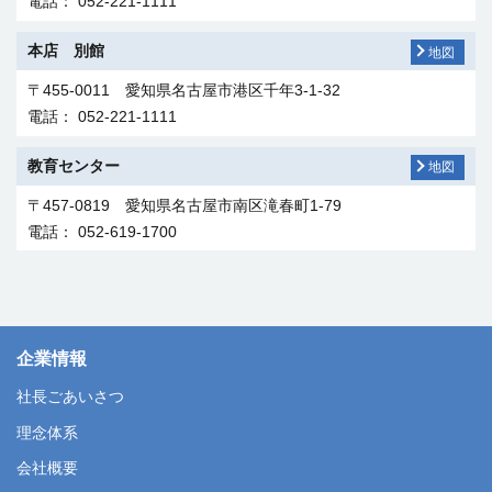
電話： 052-221-1111
本店 別館
地図
〒455-0011 愛知県名古屋市港区千年3-1-32
電話： 052-221-1111
教育センター
地図
〒457-0819 愛知県名古屋市南区滝春町1-79
電話： 052-619-1700
愛知県
静岡県
三重県
岐阜県
長野県
中部本部
名古屋支店
北海道支社
株式会社
トーエネックサービス
地図
地図
地図
〒460-0003 愛知県名古屋市中区錦三丁目22番20号 ダイテッ
〒455-0011 愛知県名古屋市港区千年3-1-32
〒461-0043 愛知県名古屋市東区大幸1-8-8
〒060-0001 北海道札幌市中央区北一条西13-4
企業情報
クサカエ3階
電話： 052-659-1115
電話： 052-722-2161
（FWD札幌ビル5階）
名東営業所
静岡営業所
津営業所
岐阜南営業所
長野営業所
地図
地図
地図
地図
地図
中華人民共和国
社長ごあいさつ
電話： 052-957-6950
電話： 011-200-9144
統一能科建筑安装（上海）有限公司
TOENEC
〒489-0978 愛知県瀬戸市小坂町3-1
〒422-8008 静岡県静岡市駿河区栗原18-77
〒514-0131 三重県津市あのつ台1-1-5
〒500-8288 岐阜県岐阜市中鶉2-68
〒381-0043 長野県長野市吉田4-15-23
東京本部
岡崎支店
理念体系
地図
地図
公式サイト
CONSTRUCTION(SHANGHAI) CO.,LTD.
電話： 0561-82-6981
電話： 054-262-0151
電話： 059-231-5656
電話： 058-272-4611
電話： 026-241-1141
東北支社
地図
会社概要
〒170-0002 東京都豊島区巣鴨1-3-11
〒444-0035 愛知県岡崎市菅生町字元菅17-2
200003 上海市黄浦区威海路128号 長発大厦604号
旭シンクロテック
株式会社