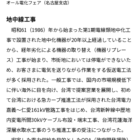
オール電化フェア（名古屋支店）
地中線工事
昭和61（1986）年から始まった第1期電線類地中化工
事で設置された地中化機器が20年以上経過していること
から、経年劣化による機器の取り替え（機器リプレー
ス）工事が始まり、市街地においては停電ができないた
め、お客さまに電気を送りながら作業をする仮送電工法
が多く採用された。一般工事では、国内の市場規模低下
に伴い海外に目を向け、台湾で提案営業を展開し、初め
て台湾における急カーブ推進工法が採用された台湾電力
嘉義～仁愛161kV管路工事をはじめ、台湾新幹線中歴地
内変電所間30kVケーブル布設・端末工事、台湾花蓮海洋
深層水取水工事のうち推進工事の受注につながった。
安定した電力供給を目的としたODA（政府開発援助）