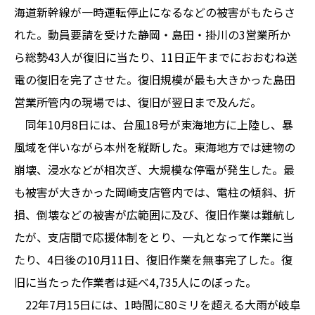
海道新幹線が一時運転停止になるなどの被害がもたらさ
れた。動員要請を受けた静岡・島田・掛川の3営業所か
ら総勢43人が復旧に当たり、11日正午までにおおむね送
電の復旧を完了させた。復旧規模が最も大きかった島田
営業所管内の現場では、復旧が翌日まで及んだ。
同年10月8日には、台風18号が東海地方に上陸し、暴
風域を伴いながら本州を縦断した。東海地方では建物の
崩壊、浸水などが相次ぎ、大規模な停電が発生した。最
も被害が大きかった岡崎支店管内では、電柱の傾斜、折
損、倒壊などの被害が広範囲に及び、復旧作業は難航し
たが、支店間で応援体制をとり、一丸となって作業に当
たり、4日後の10月11日、復旧作業を無事完了した。復
旧に当たった作業者は延べ4,735人にのぼった。
22年7月15日には、1時間に80ミリを超える大雨が岐阜