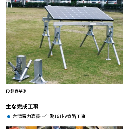
FX鋼管基礎
主な完成工事
台湾電力嘉義～仁愛161kV管路工事