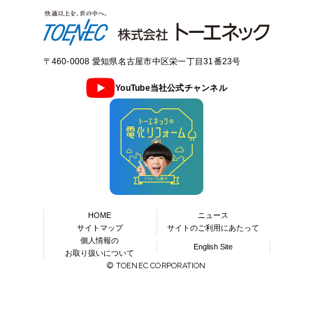
電話： 059-229-6100
大幸営業所
浜松営業所
桑名営業所
加茂営業所
上田営業所
地図
地図
地図
地図
地図
Makati City 1229, Philippines
〒220-0022 神奈川県横浜市西区花咲町6-145
〒461-0043 愛知県名古屋市東区大幸1-8-8
〒430-0907 静岡県浜松市中央区高林4-16-18
〒511-0243 三重県員弁郡東員町穴太2841-1
〒505-0003 岐阜県美濃加茂市山之上町字池下1008-5
〒386-0005 長野県上田市古里1529-2
岐阜支店
電話： (63) -2-7-621-6800
地図
（横浜花咲ビル10階）
電話： 052-722-2168
電話： 053-473-1171
電話： 0594-86-2620
電話： 0574-26-2131
電話： 0268-22-4584
電話： 045-411-0011
会社概要
(PDF)
〒500-8269 岐阜県岐阜市茜部中島3-10
〒460-0008 愛知県名古屋市中区栄一丁目31番23号
電話： 058-272-3232
甚目寺営業所
掛川営業所
鈴鹿営業所
八幡営業所
佐久営業所
地図
地図
地図
地図
地図
北陸支社
地図
YouTube当社公式チャンネル
インドネシア
〒490-1112 愛知県あま市上萱津西ノ川34
〒436-0018 静岡県掛川市葵町1-1
〒510-0201 三重県鈴鹿市稲生町字正助谷8278-5
〒501-4223 岐阜県郡上市八幡町稲成字カイツ田490-2
〒385-0011 長野県佐久市猿久保字野馬窪187-6
長野支店
地図
〒920-0025 石川県金沢市駅西本町2-11-42
（MKビル2階）
旭シンクロテック インドネシア
PT.ASAHI SYNCHROTECH
電話： 052-444-0811
電話： 0537-22-6181
電話： 059-370-5300
電話： 0575-65-4171
電話： 0267-66-7730
電話： 076-262-6767
INDONESIA
〒380-0803 長野県長野市三輪1-9-34
電話： 026-241-1111
Wisma KEIAI 8th Floor, Jl. Jend. Sudirman Kav. 3, Jakarta
津島営業所
磐田営業所
松阪営業所
多治見営業所
松本営業所
地図
地図
地図
地図
地図
九州支社
地図
10220, Indonesia
〒496-0038 愛知県津島市橘町6-28
〒438-0045 静岡県磐田市上岡田字松崎29-7
〒515-0044 三重県松阪市久保町東1855-23
〒507-0807 岐阜県多治見市生田町3-61
〒399-0005 長野県松本市野溝木工1-2-5
〒812-0016 福岡市博多区博多駅南2-1-9
電話： （62）21-572-4011
電話： 0567-28-1293
電話： 0538-32-7218
電話： 0598-29-1313
電話： 0572-22-6281
電話： 0263-25-7700
（博多筑紫通りセンタービル6階）
会社概要
(PDF)
電話： 092-419-0300
HOME
ニュース
天白営業所
藤枝営業所
尾鷲営業所
中津川営業所
安曇野営業所
地図
地図
地図
地図
地図
サイトマップ
サイトのご利用にあたって
個人情報の
タイ
English Site
〒468-0065 愛知県名古屋市天白区中砂町132
〒426-0088 静岡県藤枝市堀之内1-8-4
〒519-3637 三重県尾鷲市光ヶ丘10-1-2
〒509-9132 岐阜県中津川市茄子川字津戸井1785-5
〒399-8205 長野県安曇野市豊科4511-2
お取り扱いについて
トライエントーエネック
Tri-En TOENEC Co.,Ltd.
電話： 052-831-2558
電話： 054-641-2020
電話： 0597-22-4522
電話： 0573-68-3161
電話： 0263-72-2325
© TOENEC CORPORATION
29 Soi Chokechai 4 Soi 84 Chokechai 4 Rd., Ladproa
中川営業所
島田営業所
伊勢営業所
高山営業所
大町営業所
地図
地図
地図
地図
地図
Bangkok, Thailand