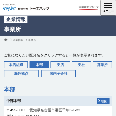
メニュー
企業情報
事業所
企業情報
事業所
ご覧になりたい区分名をクリックすると一覧が表示されます。
本店組織
本部
支店
支社
営業所
海外拠点
国内子会社
本部
本店 洲崎ビル
地図
中部本部
地図
〒460-0008 愛知県名古屋市中区栄1-31-23
電話： 052-221-1111
〒455-0011 愛知県名古屋市港区千年3-1-32