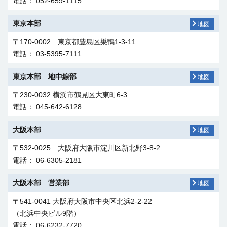
電話： 052-659-1115
本店 別館
地図
東京本部
地図
〒455-0011 愛知県名古屋市港区千年3-1-32
電話： 052-221-1111
〒170-0002 東京都豊島区巣鴨1-3-11
電話： 03-5395-7111
教育センター
地図
東京本部 地中線部
地図
〒457-0819 愛知県名古屋市南区滝春町1-79
電話： 052-619-1700
〒230-0032
横浜市鶴見区大東町6-3
電話： 045-642-6128
大阪本部
地図
〒532-0025 大阪府大阪市淀川区新北野3-8-2
電話： 06-6305-2181
大阪本部 営業部
地図
〒541-0041 大阪府大阪市中央区北浜2-2-22
（北浜中央ビル9階）
電話： 06-6232-7720