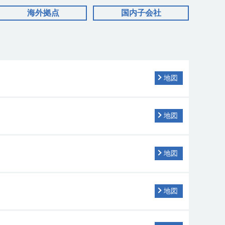
海外拠点
国内子会社
地図
地図
地図
地図
地図
地図
地図
地図
地図
地図
地図
地図
地図
地図
地図
地図
地図