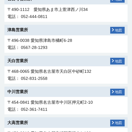
電話： 076-262-6767
〒380-0803 長野県長野市三輪1-9-34
〒490-1112 愛知県あま市上萱津西ノ川34
電話： 026-241-1111
電話： 052-444-0811
九州支社
地図
〒812-0016 福岡市博多区博多駅南2-1-9
津島営業所
地図
（博多筑紫通りセンタービル6階）
〒496-0038 愛知県津島市橘町6-28
電話： 092-419-0300
電話： 0567-28-1293
天白営業所
地図
〒468-0065 愛知県名古屋市天白区中砂町132
電話： 052-831-2558
中川営業所
地図
〒454-0841 愛知県名古屋市中川区押元町2-10
電話： 052-361-7411
大高営業所
地図