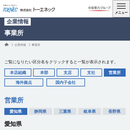
メニュー
企業情報
事業所
企業情報
事業所
ご覧になりたい区分名をクリックすると一覧が表示されます。
本店組織
本部
支店
支社
営業所
海外拠点
国内子会社
営業所
本店 洲崎ビル
中部本部
名古屋支店
北海道支社
地図
地図
地図
地図
愛知県
静岡県
三重県
岐阜県
長野県
〒460-0008 愛知県名古屋市中区栄1-31-23
〒455-0011 愛知県名古屋市港区千年3-1-32
〒461-0043 愛知県名古屋市東区大幸1-8-8
〒060-0001 北海道札幌市中央区北一条西13-4
電話： 052-221-1111
電話： 052-659-1115
電話： 052-722-2161
（FWD札幌ビル5階）
愛知県
電話： 011-200-9144