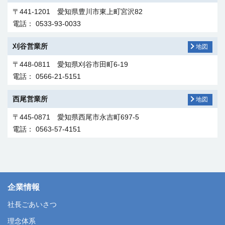
〒441-1201 愛知県豊川市東上町宮沢82
電話： 0533-93-0033
刈谷営業所
地図
〒448-0811 愛知県刈谷市田町6-19
電話： 0566-21-5151
西尾営業所
地図
〒445-0871 愛知県西尾市永吉町697-5
電話： 0563-57-4151
株式会社
トーエネックサービス
静岡営業所
津営業所
岐阜南営業所
長野営業所
地図
地図
地図
地図
〒460-0003 愛知県名古屋市中区錦三丁目22番20号 ダイテッ
〒422-8008 静岡県静岡市駿河区栗原18-77
〒514-0131 三重県津市あのつ台1-1-5
〒500-8288 岐阜県岐阜市中鶉2-68
〒381-0043 長野県長野市吉田4-15-23
企業情報
クサカエ3階
電話： 054-262-0151
電話： 059-231-5656
電話： 058-272-4611
電話： 026-241-1141
中華人民共和国
社長ごあいさつ
電話： 052-957-6950
統一能科建筑安装（上海）有限公司
TOENEC
浜松東営業所
伊賀営業所
岐阜北営業所
篠ノ井営業所
理念体系
地図
地図
地図
地図
公式サイト