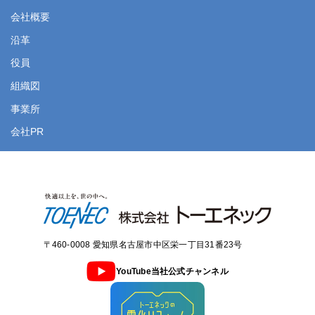
CONSTRUCTION(SHANGHAI) CO.,LTD.
会社概要
〒435-0042 静岡県浜松市中央区篠ケ瀬町511
〒518-0809 三重県伊賀市西明寺2782-140
〒501-0463 岐阜県本巣市小柿745-1
〒381-2224 長野県長野市川中島町原380
200003 上海市黄浦区威海路128号 長発大厦604号
旭シンクロテック
株式会社
電話： 053-421-4521
電話： 0595-21-0292
電話： 058-320-1075
電話： 026-292-0327
沿革
Room No.604 Changfa Building, No. 128 Weihai Road,
〒108-0075 東京都港区港南二丁目13番34号
役員
Huangpu District, Shanghai City 200003, China
浜北営業所
四日市営業所
大垣営業所
中野営業所
地図
地図
地図
地図
電話： 03-5715-2550
電話： (86) 21-6358-1878
組織図
公式サイト
〒434-0046 静岡県浜松市浜名区染地台6-13-6
〒510-0013 三重県四日市市富士町2549
〒503-0854 岐阜県大垣市築捨町4-111
〒383-0011 長野県中野市大字若宮字南河原493
会社概要
(PDF)
事業所
電話： 053-584-1600
電話： 059-331-2191
電話： 0584-89-5766
電話： 0269-22-5171
合同会社たてしなサンサンファーム
会社PR
フィリピン
浜松営業所
桑名営業所
加茂営業所
上田営業所
地図
地図
地図
地図
〒384-2303 長野県北佐久郡立科町大字塩沢1650番地
トーエネック フィリピン
TOENEC PHILIPPINES INC.
〒430-0907 静岡県浜松市中央区高林4-16-18
〒511-0243 三重県員弁郡東員町穴太2841-1
〒505-0003 岐阜県美濃加茂市山之上町字池下1008-5
〒386-0005 長野県上田市古里1529-2
4F, Valderrama Building, 107 Esteban Street, Legaspi Village,
電話： 053-473-1171
電話： 0594-86-2620
電話： 0574-26-2131
電話： 0268-22-4584
Makati City 1229, Philippines
掛川営業所
鈴鹿営業所
八幡営業所
佐久営業所
電話： (63) -2-7-621-6800
地図
地図
地図
地図
会社概要
(PDF)
〒436-0018 静岡県掛川市葵町1-1
〒510-0201 三重県鈴鹿市稲生町字正助谷8278-5
〒501-4223 岐阜県郡上市八幡町稲成字カイツ田490-2
〒385-0011 長野県佐久市猿久保字野馬窪187-6
〒460-0008 愛知県名古屋市中区栄一丁目31番23号
電話： 0537-22-6181
電話： 059-370-5300
電話： 0575-65-4171
電話： 0267-66-7730
YouTube当社公式チャンネル
インドネシア
磐田営業所
松阪営業所
多治見営業所
松本営業所
地図
地図
地図
地図
旭シンクロテック インドネシア
PT.ASAHI SYNCHROTECH
INDONESIA
〒438-0045 静岡県磐田市上岡田字松崎29-7
〒515-0044 三重県松阪市久保町東1855-23
〒507-0807 岐阜県多治見市生田町3-61
〒399-0005 長野県松本市野溝木工1-2-5